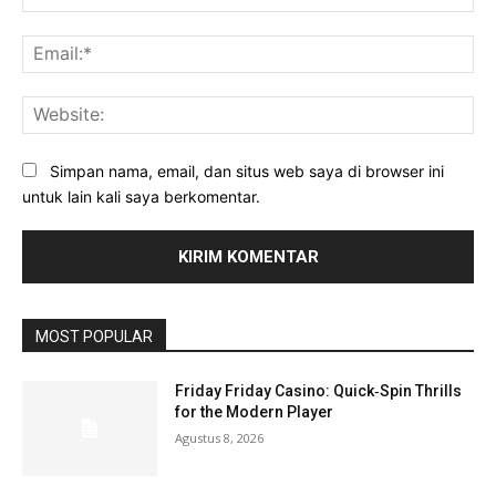
Ema
Web
Simpan nama, email, dan situs web saya di browser ini
untuk lain kali saya berkomentar.
MOST POPULAR
Friday Friday Casino: Quick‑Spin Thrills
for the Modern Player
Agustus 8, 2026