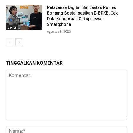
Pelayanan Digital, Sat Lantas Polres
Bontang Sosialisasikan E-BPKB, Cek
Data Kendaraan Cukup Lewat
Smartphone
Berita
Agustus 8, 2026
TINGGALKAN KOMENTAR
Komentar:
Na