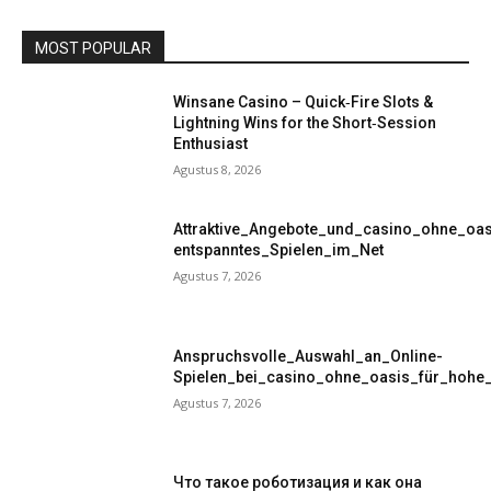
MOST POPULAR
Winsane Casino – Quick‑Fire Slots &
Lightning Wins for the Short‑Session
Enthusiast
Agustus 8, 2026
Attraktive_Angebote_und_casino_ohne_oas
entspanntes_Spielen_im_Net
Agustus 7, 2026
Anspruchsvolle_Auswahl_an_Online-
Spielen_bei_casino_ohne_oasis_für_hohe
Agustus 7, 2026
Что такое роботизация и как она