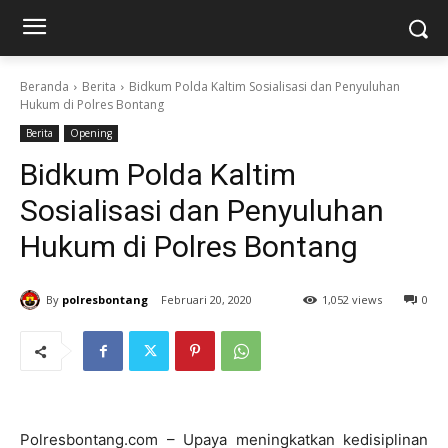
Beranda
Berita
Bidkum Polda Kaltim Sosialisasi dan Penyuluhan
Hukum di Polres Bontang
Berita
Opening
Bidkum Polda Kaltim
Sosialisasi dan Penyuluhan
Hukum di Polres Bontang
By
polresbontang
Februari 20, 2020
1,052 views
0
Polresbontang.com – Upaya meningkatkan kedisiplinan