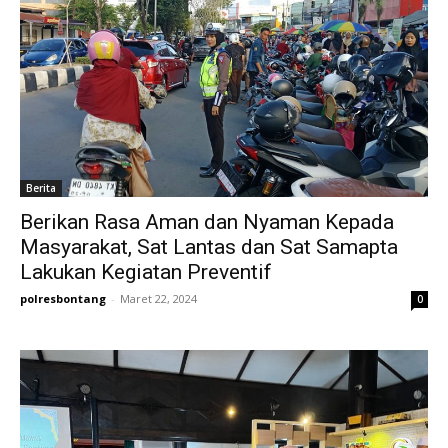
Berita
Berikan Rasa Aman dan Nyaman Kepada
Masyarakat, Sat Lantas dan Sat Samapta
Lakukan Kegiatan Preventif
polresbontang
-
Maret 22, 2024
0