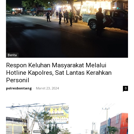
Berita
Respon Keluhan Masyarakat Melalui
Hotline Kapolres, Sat Lantas Kerahkan
Personil
polresbontang
-
Maret 23, 2024
0