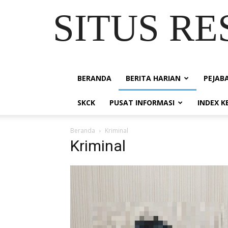
SITUS R
BERANDA
BERITA HARIAN
PEJAB
SKCK
PUSAT INFORMASI
INDEX 
Beranda
Kriminal
Kriminal