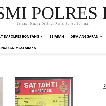
ESMI POLRES
Selamat Datang Di Situs Resmi Polres Bontang
AT KAPOLRES BONTANG
SEJARAH
DIPA ANGGARAN
KEPUASAN MASYARAKAT
S