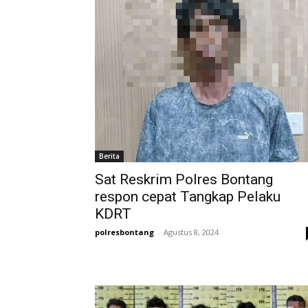
Berita
Sat Reskrim Polres Bontang
respon cepat Tangkap Pelaku
KDRT
polresbontang
-
Agustus 8, 2024