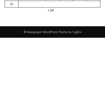
31
« Jul
© Newspaper WordPress Theme by TagDiv