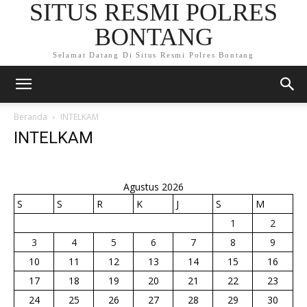
SITUS RESMI POLRES
BONTANG
Selamat Datang Di Situs Resmi Polres Bontang
Beranda
INTELKAM
INTELKAM
Agustus 2026
S
S
R
K
J
S
M
1
2
3
4
5
6
7
8
9
10
11
12
13
14
15
16
17
18
19
20
21
22
23
24
25
26
27
28
29
30