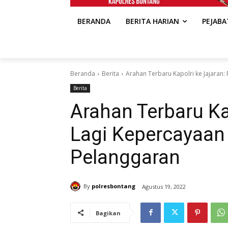
BERANDA
BERITA HARIAN
PEJAB
Beranda
Berita
Arahan Terbaru Kapolri ke Jajaran:
Berita
Arahan Terbaru Kap
Lagi Kepercayaan 
Pelanggaran
By
polresbontang
Agustus 19, 2022
Bagikan