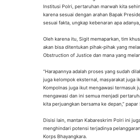
Institusi Polri, pertaruhan marwah kita seh
karena sesuai dengan arahan Bapak Presiden
sesuai fakta, ungkap kebenaran apa adanya, j
Oleh karena itu, Sigit memaparkan, tim kh
akan bisa ditentukan pihak-pihak yang mel
Obstruction of Justice dan mana yang melan
“Harapannya adalah proses yang sudah dilaku
juga kelompok eksternal, masyarakat juga
Kompolnas juga ikut mengawasi termasuk jug
mengawasi dan ini semua menjadi pertaruhan 
kita perjuangkan bersama ke depan,” papar S
Disisi lain, mantan Kabareskrim Polri ini j
menghindari potensi terjadinya pelanggar
Korps Bhayangkara.