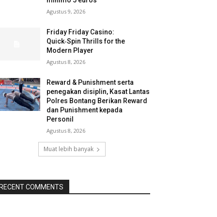
Agustus 9, 2026
Friday Friday Casino:
Quick‑Spin Thrills for the
Modern Player
Agustus 8, 2026
Reward & Punishment serta
penegakan disiplin, Kasat Lantas
Polres Bontang Berikan Reward
dan Punishment kepada
Personil
Agustus 8, 2026
Muat lebih banyak
RECENT COMMENTS