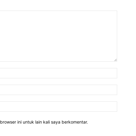
Nama:*
Email:*
Website:
rowser ini untuk lain kali saya berkomentar.