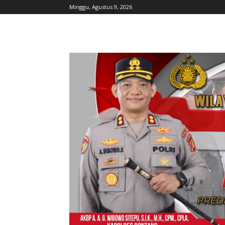
Minggu, Agustus 9, 2026