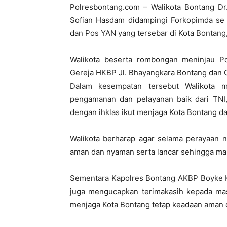
Polresbontang.com – Walikota Bontang Dr
Sofian Hasdam didampingi Forkopimda se
dan Pos YAN yang tersebar di Kota Bontang,
Walikota beserta rombongan meninjau 
Gereja HKBP Jl. Bhayangkara Bontang dan G
Dalam kesempatan tersebut Walikota m
pengamanan dan pelayanan baik dari TNI
dengan ihklas ikut menjaga Kota Bontang da
Walikota berharap agar selama perayaan n
aman dan nyaman serta lancar sehingga ma
Sementara Kapolres Bontang AKBP Boyke K
juga mengucapkan terimakasih kepada masy
menjaga Kota Bontang tetap keadaan aman d