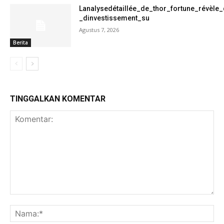
Lanalysedétaillée_de_thor_fortune_révèle
_dinvestissement_su
Agustus 7, 2026
Berita
TINGGALKAN KOMENTAR
Komentar:
Na