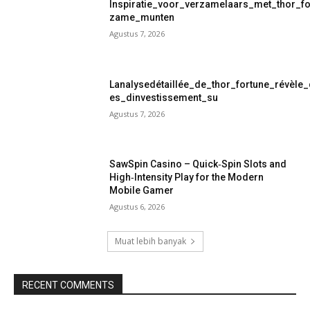
Inspiratie_voor_verzamelaars_met_thor_f
zame_munten
Agustus 7, 2026
Lanalysedétaillée_de_thor_fortune_révèle
es_dinvestissement_su
Agustus 7, 2026
SawSpin Casino – Quick‑Spin Slots and
High‑Intensity Play for the Modern
Mobile Gamer
Agustus 6, 2026
Muat lebih banyak
RECENT COMMENTS