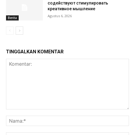
содействуют стимулировать
креативное мышление
Agustus 6, 2026
Berita
TINGGALKAN KOMENTAR
Komentar:
Na