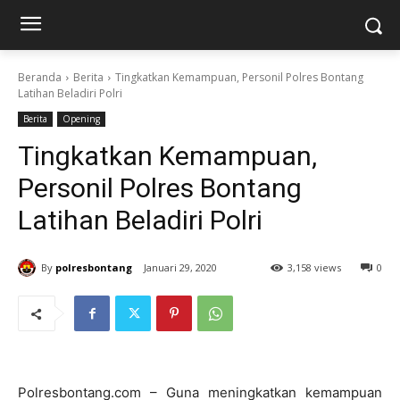
Beranda
Berita
Tingkatkan Kemampuan, Personil Polres Bontang
Latihan Beladiri Polri
Berita
Opening
Tingkatkan Kemampuan,
Personil Polres Bontang
Latihan Beladiri Polri
By
polresbontang
Januari 29, 2020
3,158 views
0
Polresbontang.com – Guna meningkatkan kemampuan