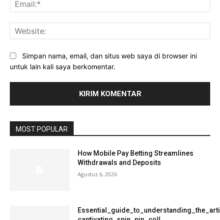
Ema
Web
Simpan nama, email, dan situs web saya di browser ini
untuk lain kali saya berkomentar.
MOST POPULAR
How Mobile Pay Betting Streamlines
Withdrawals and Deposits
Agustus 6, 2026
Essential_guide_to_understanding_the_art
captivating_spin_pin_coll