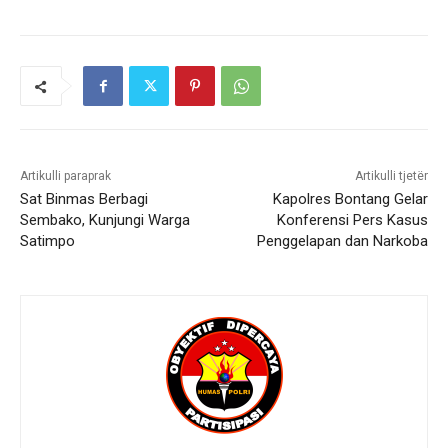
Artikulli paraprak
Artikulli tjetër
Sat Binmas Berbagi
Kapolres Bontang Gelar
Sembako, Kunjungi Warga
Konferensi Pers Kasus
Satimpo
Penggelapan dan Narkoba