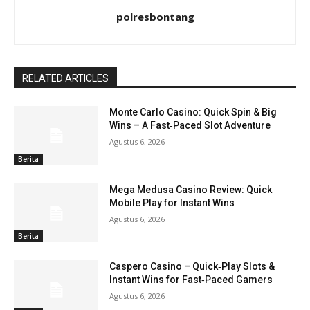
polresbontang
RELATED ARTICLES
Monte Carlo Casino: Quick Spin & Big
Wins – A Fast‑Paced Slot Adventure
Agustus 6, 2026
Berita
Mega Medusa Casino Review: Quick
Mobile Play for Instant Wins
Agustus 6, 2026
Berita
Caspero Casino – Quick‑Play Slots &
Instant Wins for Fast‑Paced Gamers
Agustus 6, 2026