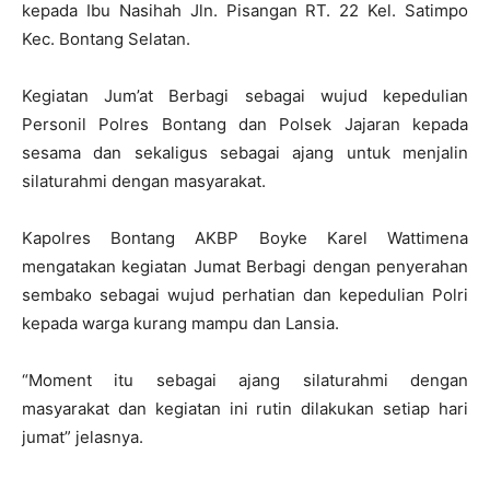
kepada Ibu Nasihah Jln. Pisangan RT. 22 Kel. Satimpo
Kec. Bontang Selatan.
Kegiatan Jum’at Berbagi sebagai wujud kepedulian
Personil Polres Bontang dan Polsek Jajaran kepada
sesama dan sekaligus sebagai ajang untuk menjalin
silaturahmi dengan masyarakat.
Kapolres Bontang AKBP Boyke Karel Wattimena
mengatakan kegiatan Jumat Berbagi dengan penyerahan
sembako sebagai wujud perhatian dan kepedulian Polri
kepada warga kurang mampu dan Lansia.
“Moment itu sebagai ajang silaturahmi dengan
masyarakat dan kegiatan ini rutin dilakukan setiap hari
jumat” jelasnya.