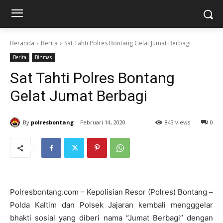
Beranda
Berita
Sat Tahti Polres Bontang Gelat Jumat Berbagi
Berita
Binmas
Sat Tahti Polres Bontang
Gelat Jumat Berbagi
By
polresbontang
Februari 14, 2020
843 views
0
Polresbontang.com – Kepolisian Resor (Polres) Bontang –
Polda Kaltim dan Polsek Jajaran kembali mengggelar
bhakti sosial yang diberi nama “Jumat Berbagi” dengan