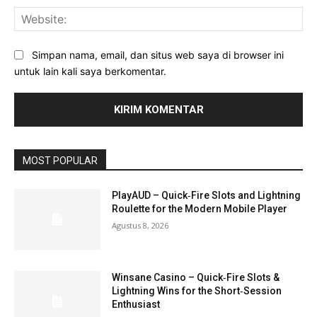
Web
Simpan nama, email, dan situs web saya di browser ini
untuk lain kali saya berkomentar.
MOST POPULAR
PlayAUD – Quick‑Fire Slots and Lightning
Roulette for the Modern Mobile Player
Agustus 8, 2026
Winsane Casino – Quick‑Fire Slots &
Lightning Wins for the Short‑Session
Enthusiast