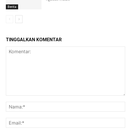
Berita
TINGGALKAN KOMENTAR
Komentar:
Na
Ema