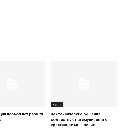
Berita
ции позволяют развить
Как технические решения
о
содействуют стимулировать
креативное мышление