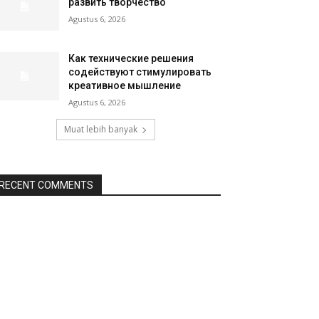
развить творчество
Agustus 6, 2026
Как технические решения
содействуют стимулировать
креативное мышление
Agustus 6, 2026
Muat lebih banyak
RECENT COMMENTS