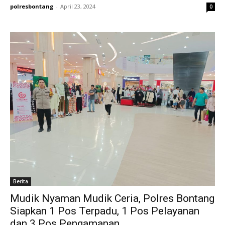
polresbontang
-
April 23, 2024
0
Berita
Mudik Nyaman Mudik Ceria, Polres Bontang
Siapkan 1 Pos Terpadu, 1 Pos Pelayanan
dan 3 Pos Pengamanan