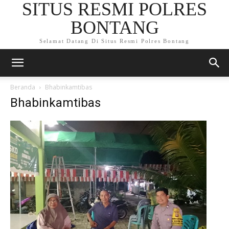
SITUS RESMI POLRES
BONTANG
Selamat Datang Di Situs Resmi Polres Bontang
Beranda
Bhabinkamtibas
Bhabinkamtibas