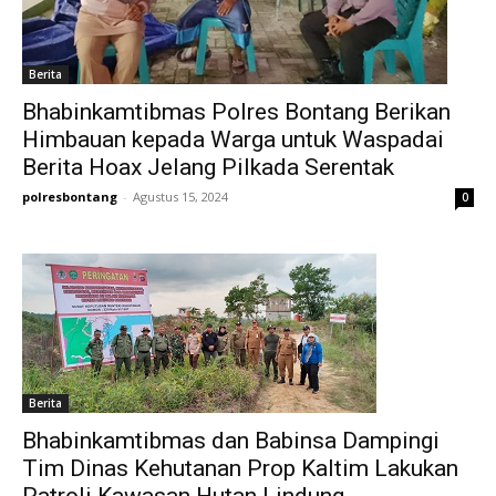
Berita
Bhabinkamtibmas Polres Bontang Berikan
Himbauan kepada Warga untuk Waspadai
Berita Hoax Jelang Pilkada Serentak
polresbontang
-
Agustus 15, 2024
0
Berita
Bhabinkamtibmas dan Babinsa Dampingi
Tim Dinas Kehutanan Prop Kaltim Lakukan