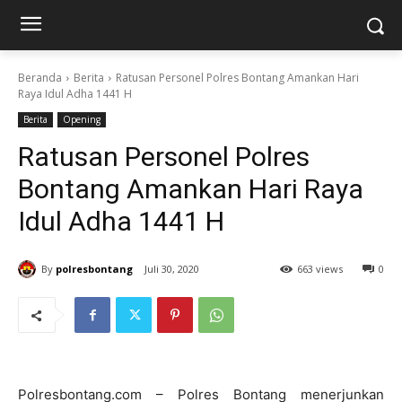
Beranda
Berita
Ratusan Personel Polres Bontang Amankan Hari
Raya Idul Adha 1441 H
Berita
Opening
Ratusan Personel Polres
Bontang Amankan Hari Raya
Idul Adha 1441 H
By
polresbontang
Juli 30, 2020
663 views
0
Polresbontang.com – Polres Bontang menerjunkan