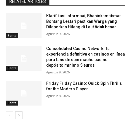
RELATED ARTICLES
Klarifikasi informaai, Bhabinkamtibmas
Bontang Lestari pastikan Warga yang
Dilaporkan Hilang di Laut tidak benar
Agustus 9, 2026
Berita
Consolidated Casino Network: Tu
experiencia definitiva en casinos en línea
para fans de spin macho casino
depósito mínimo 5 euros
Berita
Agustus 9, 2026
Friday Friday Casino: Quick‑Spin Thrills
for the Modern Player
Agustus 8, 2026
Berita