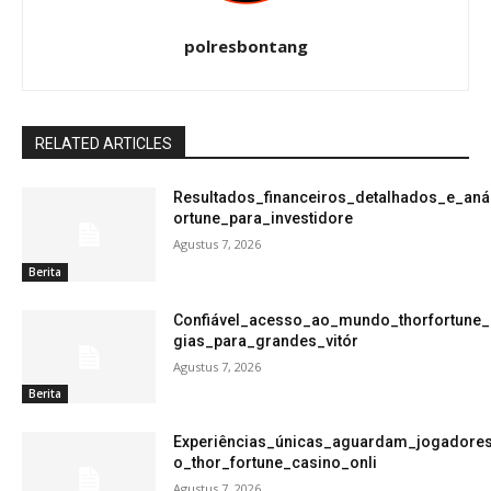
polresbontang
RELATED ARTICLES
Resultados_financeiros_detalhados_e_aná
ortune_para_investidore
Agustus 7, 2026
Berita
Confiável_acesso_ao_mundo_thorfortune_
gias_para_grandes_vitór
Agustus 7, 2026
Berita
Experiências_únicas_aguardam_jogadore
o_thor_fortune_casino_onli
Agustus 7, 2026