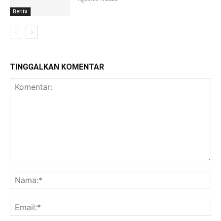
Berita
TINGGALKAN KOMENTAR
Komentar:
Na
Ema