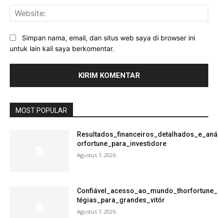
Web
Simpan nama, email, dan situs web saya di browser ini
untuk lain kali saya berkomentar.
MOST POPULAR
Resultados_financeiros_detalhados_e_aná
orfortune_para_investidore
Agustus 7, 2026
Confiável_acesso_ao_mundo_thorfortune_
tégias_para_grandes_vitór
Agustus 7, 2026