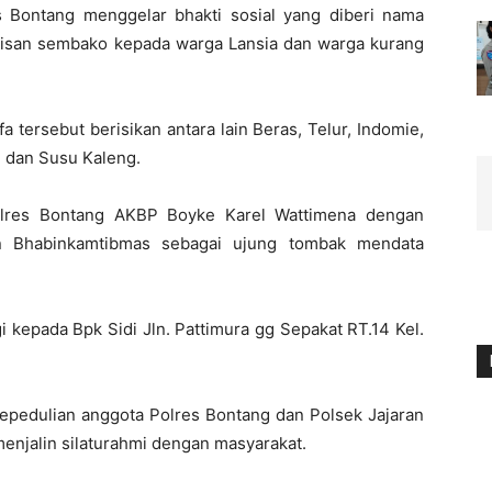
s Bontang menggelar bhakti sosial yang diberi nama
isan sembako kepada warga Lansia dan warga kurang
tersebut berisikan antara lain Beras, Telur, Indomie,
i dan Susu Kaleng.
olres Bontang AKBP Boyke Karel Wattimena dengan
dan Bhabinkamtibmas sebagai ujung tombak mendata
i kepada Bpk Sidi Jln. Pattimura gg Sepakat RT.14 Kel.
kepedulian anggota Polres Bontang dan Polsek Jajaran
enjalin silaturahmi dengan masyarakat.