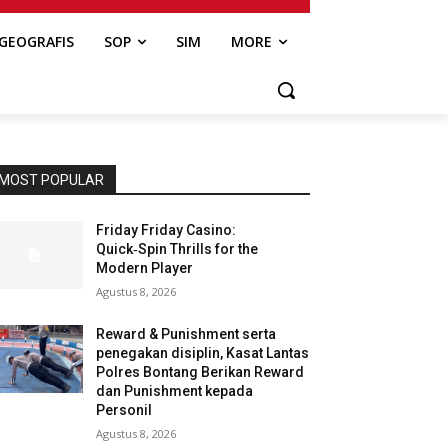
GEOGRAFIS
SOP
SIM
MORE
MOST POPULAR
Friday Friday Casino:
Quick‑Spin Thrills for the
Modern Player
Agustus 8, 2026
Reward & Punishment serta
penegakan disiplin, Kasat Lantas
Polres Bontang Berikan Reward
dan Punishment kepada
Personil
Agustus 8, 2026