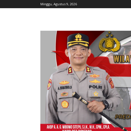
Minggu, Agustus 9, 2026