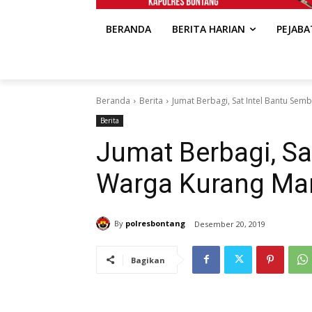
BERANDA
BERITA HARIAN
PEJAB
Beranda
Berita
Jumat Berbagi, Sat Intel Bantu S
Berita
Jumat Berbagi, Sa
Warga Kurang M
By
polresbontang
Desember 20, 2019
Bagikan