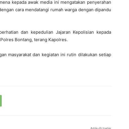
imena kepada awak media ini mengatakan penyerahan
 dengan cara mendatangi rumah warga dengan dipandu
erhatian dan kepedulian Jajaran Kepolisian kepada
Polres Bontang, terang Kapolres.
an masyarakat dan kegiatan ini rutin dilakukan setiap
Artikulli tjetër