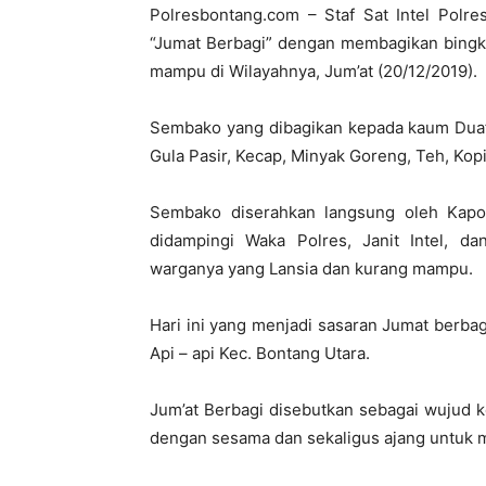
Polresbontang.com – Staf Sat Intel Polre
“Jumat Berbagi” dengan membagikan bingk
mampu di Wilayahnya, Jum’at (20/12/2019).
Sembako yang dibagikan kepada kaum Duafa 
Gula Pasir, Kecap, Minyak Goreng, Teh, Kop
Sembako diserahkan langsung oleh Kap
didampingi Waka Polres, Janit Intel, 
warganya yang Lansia dan kurang mampu.
Hari ini yang menjadi sasaran Jumat berbag
Api – api Kec. Bontang Utara.
Jum’at Berbagi disebutkan sebagai wujud 
dengan sesama dan sekaligus ajang untuk m