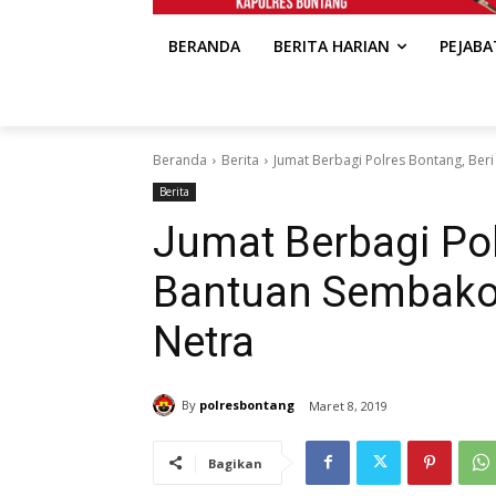
BERANDA
BERITA HARIAN
PEJAB
Beranda
Berita
Jumat Berbagi Polres Bontang, Be
Berita
Jumat Berbagi Pol
Bantuan Sembako
Netra
By
polresbontang
Maret 8, 2019
Bagikan