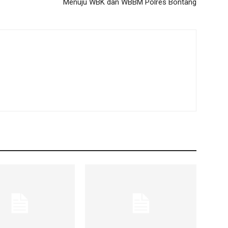
Menuju WBK dan WBBM Polres Bontang