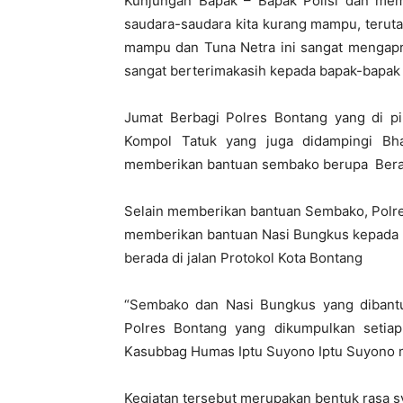
Kunjungan Bapak – Bapak Polisi dan me
saudara-saudara kita kurang mampu, terut
mampu dan Tuna Netra ini sangat mengapre
sangat berterimakasih kepada bapak-bapak P
Jumat Berbagi Polres Bontang yang di
Kompol Tatuk yang juga didampingi Bha
memberikan bantuan sembako berupa Beras,
Selain memberikan bantuan Sembako, Polre
memberikan bantuan Nasi Bungkus kepada 
berada di jalan Protokol Kota Bontang
“Sembako dan Nasi Bungkus yang dibantu
Polres Bontang yang dikumpulkan setiap
Kasubbag Humas Iptu Suyono Iptu Suyono me
Kegiatan tersebut merupakan bentuk rasa 