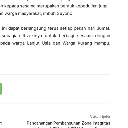
ah kepada sesama merupakan bentuk kepedulian juga
ngan warga masyarakat, imbuh Suyono
f ini dapat berlangsung terus setiap pekan hari Jumat.
n sebagian Rizekinya untuk berbagi sesama dengan
pada warga Lanjut Usia dan Warga Kurang mampu,
Artikulli tjetër
i
Pencanangan Pembangunan Zona Integritas