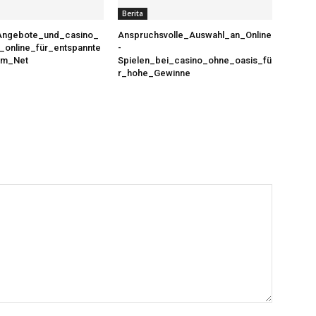
Berita
_Angebote_und_casino_
Anspruchsvolle_Auswahl_an_Online
_online_für_entspannte
-
im_Net
Spielen_bei_casino_ohne_oasis_fü
r_hohe_Gewinne