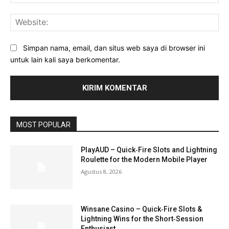
Web
Simpan nama, email, dan situs web saya di browser ini
untuk lain kali saya berkomentar.
MOST POPULAR
PlayAUD – Quick‑Fire Slots and Lightning
Roulette for the Modern Mobile Player
Agustus 8, 2026
Winsane Casino – Quick‑Fire Slots &
Lightning Wins for the Short‑Session
Enthusiast