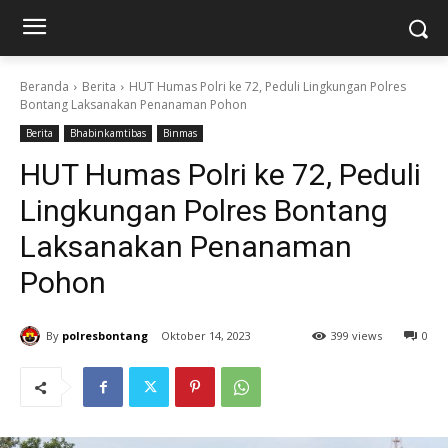
Beranda
Berita
HUT Humas Polri ke 72, Peduli Lingkungan Polres
Bontang Laksanakan Penanaman Pohon
Berita
Bhabinkamtibas
Binmas
HUT Humas Polri ke 72, Peduli
Lingkungan Polres Bontang
Laksanakan Penanaman
Pohon
By
polresbontang
Oktober 14, 2023
399 views
0