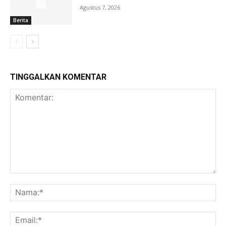
Agustus 7, 2026
Berita
TINGGALKAN KOMENTAR
Komentar:
Na
Ema