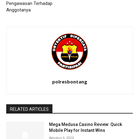
Pengawasan Terhadap
Anggotanya
polresbontang
RELATED ARTICLES
Mega Medusa Casino Review: Quick
Mobile Play for Instant Wins
Agustus 6, 2026