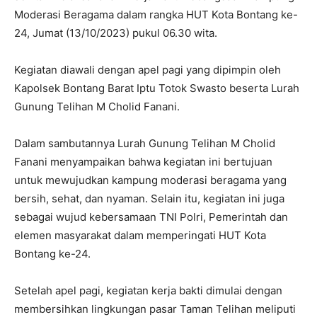
Moderasi Beragama dalam rangka HUT Kota Bontang ke-
24, Jumat (13/10/2023) pukul 06.30 wita.
Kegiatan diawali dengan apel pagi yang dipimpin oleh
Kapolsek Bontang Barat Iptu Totok Swasto beserta Lurah
Gunung Telihan M Cholid Fanani.
Dalam sambutannya Lurah Gunung Telihan M Cholid
Fanani menyampaikan bahwa kegiatan ini bertujuan
untuk mewujudkan kampung moderasi beragama yang
bersih, sehat, dan nyaman. Selain itu, kegiatan ini juga
sebagai wujud kebersamaan TNI Polri, Pemerintah dan
elemen masyarakat dalam memperingati HUT Kota
Bontang ke-24.
Setelah apel pagi, kegiatan kerja bakti dimulai dengan
membersihkan lingkungan pasar Taman Telihan meliputi