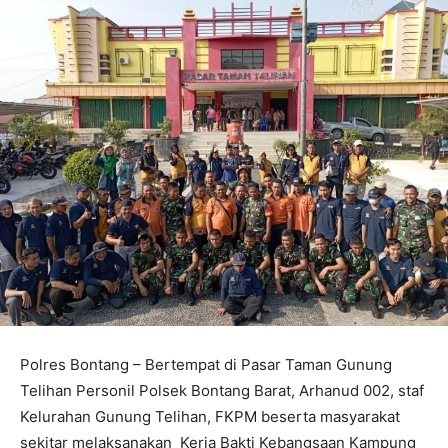
Polres Bontang – Bertempat di Pasar Taman Gunung
Telihan Personil Polsek Bontang Barat, Arhanud 002, staf
Kelurahan Gunung Telihan, FKPM beserta masyarakat
sekitar melaksanakan Kerja Bakti Kebangsaan Kampung