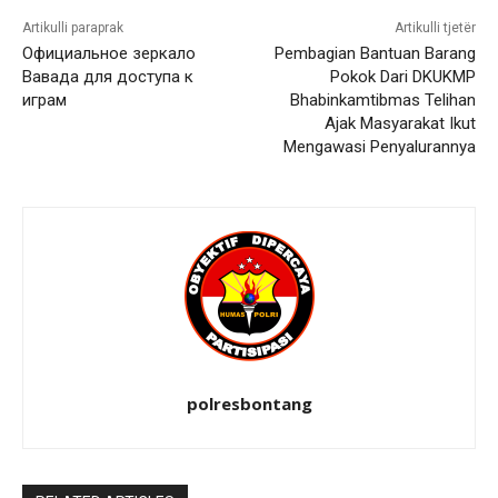
Artikulli paraprak
Artikulli tjetër
Официальное зеркало
Pembagian Bantuan Barang
Вавада для доступа к
Pokok Dari DKUKMP
играм
Bhabinkamtibmas Telihan
Ajak Masyarakat Ikut
Mengawasi Penyalurannya
polresbontang