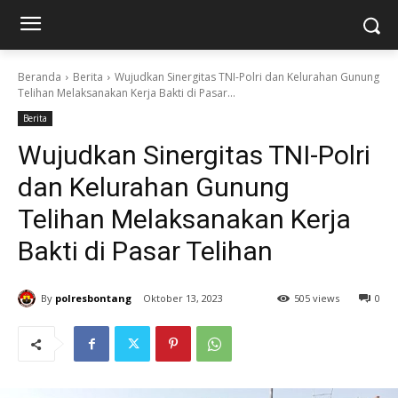
Beranda
Berita
Wujudkan Sinergitas TNI-Polri dan Kelurahan Gunung
Telihan Melaksanakan Kerja Bakti di Pasar...
Berita
Wujudkan Sinergitas TNI-Polri
dan Kelurahan Gunung
Telihan Melaksanakan Kerja
Bakti di Pasar Telihan
By
polresbontang
Oktober 13, 2023
505 views
0