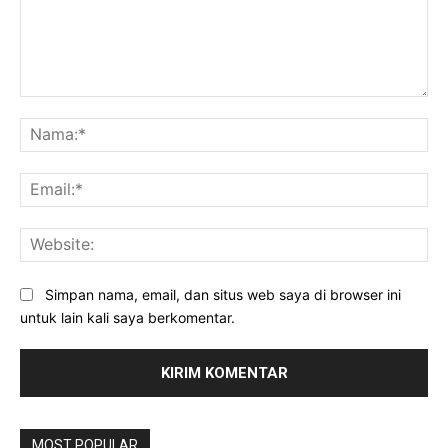
Komentar:
Na
Ema
Web
Simpan nama, email, dan situs web saya di browser ini
untuk lain kali saya berkomentar.
MOST POPULAR