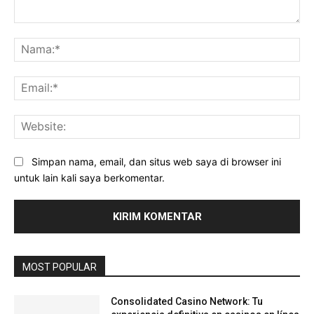
Komentar:
Na
Ema
Web
Simpan nama, email, dan situs web saya di browser ini
untuk lain kali saya berkomentar.
MOST POPULAR
Consolidated Casino Network: Tu