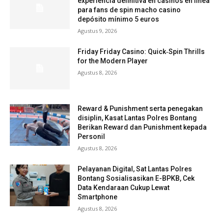
experiencia definitiva en casinos en línea
para fans de spin macho casino
depósito mínimo 5 euros
Agustus 9, 2026
Friday Friday Casino: Quick‑Spin Thrills
for the Modern Player
Agustus 8, 2026
Reward & Punishment serta penegakan
disiplin, Kasat Lantas Polres Bontang
Berikan Reward dan Punishment kepada
Personil
Agustus 8, 2026
Pelayanan Digital, Sat Lantas Polres
Bontang Sosialisasikan E-BPKB, Cek
Data Kendaraan Cukup Lewat
Smartphone
Agustus 8, 2026