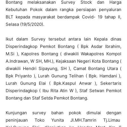
Bontang melaksanakan Survey Stock dan Harga
Kebutuhan Pokok dalam rangka persiapan penyaluran
BLT kepada masyarakat berdampak Covid- 19 tahap II,
Selasa (19/5/2020).
Ikut dalam Survey tersebut antara lain Kepala dinas
Disperindagkop Pemkot Bontang ( Bpk Asdar Ibrahim,
M.Si ), Kapolres Bontang ( diwakili Wakapolres Kompol
A.Indrawan, W SH, MH.), Kejaksaan Negeri Kota Bontang (
diwakili Hendri Sipayung, SH ), Camat Bontang Utara (
Bpk Priyanto ), Lurah Gunung Telihan ( Bpk. Hamdani ),
Lurah Gunung Elai ( Bpk.Kaspul Anwar ), Sekertaris
Disperindagkop ( Ibu Rita Atin W ), Staf Setwan Pemkot
Bontang dan Staf Setda Pemkot Bontang.
Kunjungan survey bahan pokok dimulai dengan
peninjauan Toko Yunita Jl.MH.Tamrin Tj.Limau