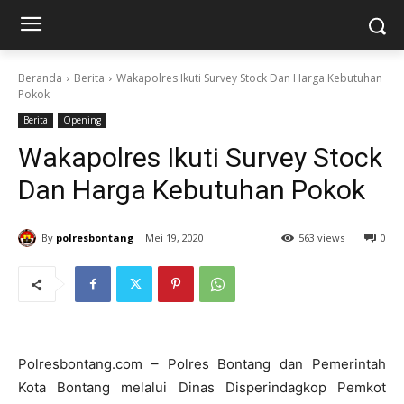
Beranda
Berita
Wakapolres Ikuti Survey Stock Dan Harga Kebutuhan
Pokok
Berita
Opening
Wakapolres Ikuti Survey Stock
Dan Harga Kebutuhan Pokok
By
polresbontang
Mei 19, 2020
563 views
0
Polresbontang.com – Polres Bontang dan Pemerintah
Kota Bontang melalui Dinas Disperindagkop Pemkot