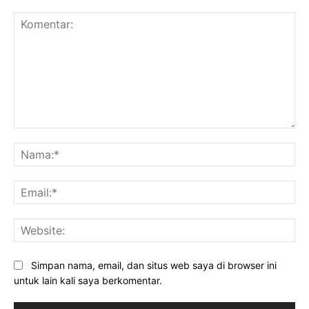
Komentar:
Na
Ema
Web
Simpan nama, email, dan situs web saya di browser ini
untuk lain kali saya berkomentar.