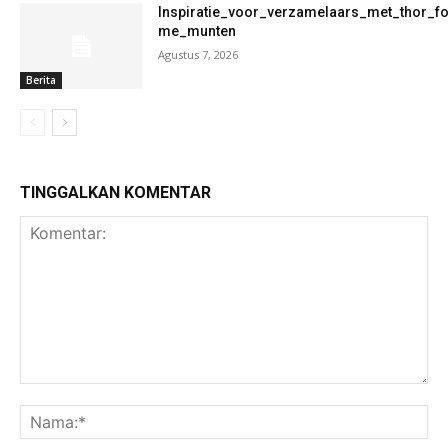
Inspiratie_voor_verzamelaars_met_thor_f
me_munten
Agustus 7, 2026
Berita
TINGGALKAN KOMENTAR
Komentar:
Na