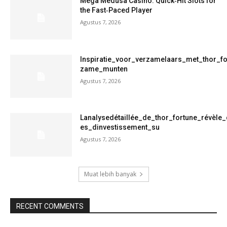
Mega Medusa Casino: Quick‑Hit Slots for
the Fast‑Paced Player
Agustus 7, 2026
Inspiratie_voor_verzamelaars_met_thor_f
zame_munten
Agustus 7, 2026
Lanalysedétaillée_de_thor_fortune_révèle
es_dinvestissement_su
Agustus 7, 2026
Muat lebih banyak
RECENT COMMENTS