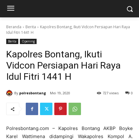
Beranda
Berita
Kapolres Bontang, Ikuti Vidcon Persiapan Hari Raya
Idul Fitri 1441 H
Berita
Opening
Kapolres Bontang, Ikuti
Vidcon Persiapan Hari Raya
Idul Fitri 1441 H
By
polresbontang
Mei 19, 2020
727 views
0
Polresbontang.com – Kapolres Bontang AKBP Boyke
Karel Wattimena didampingi Wakapolres Kompol A.