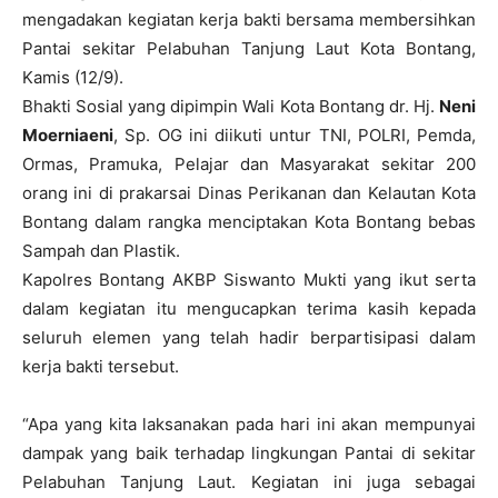
mengadakan kegiatan kerja bakti bersama membersihkan
Pantai sekitar Pelabuhan Tanjung Laut Kota Bontang,
Kamis (12/9).
Bhakti Sosial yang dipimpin Wali Kota Bontang dr. Hj.
Neni
Moerniaeni
, Sp. OG ini diikuti untur TNI, POLRI, Pemda,
Ormas, Pramuka, Pelajar dan Masyarakat sekitar 200
orang ini di prakarsai Dinas Perikanan dan Kelautan Kota
Bontang dalam rangka menciptakan Kota Bontang bebas
Sampah dan Plastik.
Kapolres Bontang AKBP Siswanto Mukti yang ikut serta
dalam kegiatan itu mengucapkan terima kasih kepada
seluruh elemen yang telah hadir berpartisipasi dalam
kerja bakti tersebut.
“Apa yang kita laksanakan pada hari ini akan mempunyai
dampak yang baik terhadap lingkungan Pantai di sekitar
Pelabuhan Tanjung Laut. Kegiatan ini juga sebagai