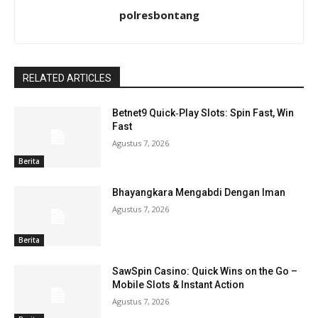
polresbontang
RELATED ARTICLES
Betnet9 Quick‑Play Slots: Spin Fast, Win
Fast
Agustus 7, 2026
Berita
Bhayangkara Mengabdi Dengan Iman
Agustus 7, 2026
Berita
SawSpin Casino: Quick Wins on the Go –
Mobile Slots & Instant Action
Agustus 7, 2026