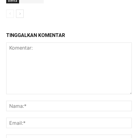
Berita
TINGGALKAN KOMENTAR
Komentar:
Na
Ema
Web