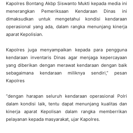
Kapolres Bontang Akbp Siswanto Mukti kepada media ini
menerangkan Pemeriksaan Kendaraan Dinas ini
dimaksudkan untuk mengetahui kondisi kendaraan
operasional yang ada, dalam rangka menunjang kinerja
aparat Kepolisian.
Kapolres juga menyampaikan kepada para pengguna
kendaraan inventaris Dinas agar menjaga kepercayaan
yang diberikan dengan merawat kendaraan dengan baik
sebagaimana kendaraan miliknya sendiri,” pesan
Kapolres
“dengan harapan seluruh kendaraan operasional Polri
dalam kondisi laik, tentu dapat menunjang kualitas dan
kinerja aparat Kepolisan dalam rangka memberrikan
pelayanan kepada masyarakat, ujar Kapolres.