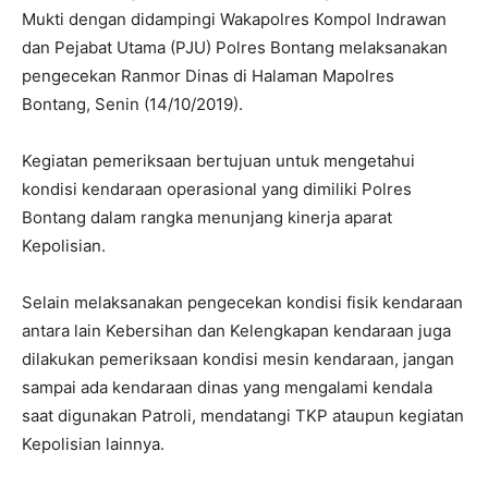
Mukti dengan didampingi Wakapolres Kompol Indrawan
dan Pejabat Utama (PJU) Polres Bontang melaksanakan
pengecekan Ranmor Dinas di Halaman Mapolres
Bontang, Senin (14/10/2019).
Kegiatan pemeriksaan bertujuan untuk mengetahui
kondisi kendaraan operasional yang dimiliki Polres
Bontang dalam rangka menunjang kinerja aparat
Kepolisian.
Selain melaksanakan pengecekan kondisi fisik kendaraan
antara lain Kebersihan dan Kelengkapan kendaraan juga
dilakukan pemeriksaan kondisi mesin kendaraan, jangan
sampai ada kendaraan dinas yang mengalami kendala
saat digunakan Patroli, mendatangi TKP ataupun kegiatan
Kepolisian lainnya.