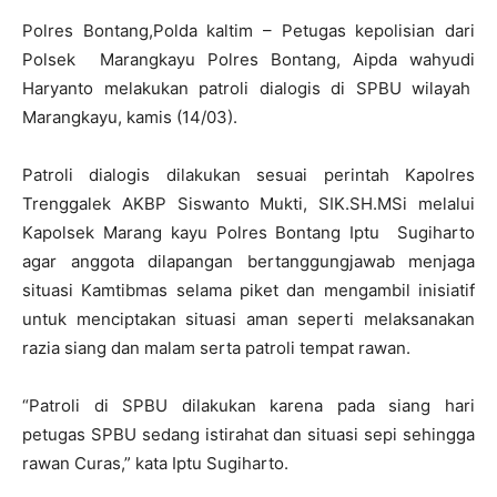
Polres Bontang,Polda kaltim – Petugas kepolisian dari
Polsek Marangkayu Polres Bontang, Aipda wahyudi
Haryanto melakukan patroli dialogis di SPBU wilayah
Marangkayu, kamis (14/03).
Patroli dialogis dilakukan sesuai perintah Kapolres
Trenggalek AKBP Siswanto Mukti, SIK.SH.MSi melalui
Kapolsek Marang kayu Polres Bontang Iptu Sugiharto
agar anggota dilapangan bertanggungjawab menjaga
situasi Kamtibmas selama piket dan mengambil inisiatif
untuk menciptakan situasi aman seperti melaksanakan
razia siang dan malam serta patroli tempat rawan.
“Patroli di SPBU dilakukan karena pada siang hari
petugas SPBU sedang istirahat dan situasi sepi sehingga
rawan Curas,” kata Iptu Sugiharto.