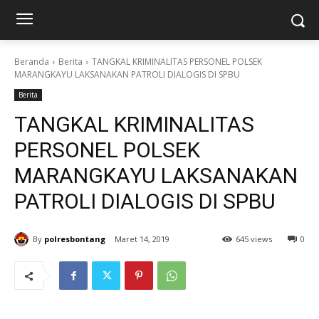
Beranda
Berita
TANGKAL KRIMINALITAS PERSONEL POLSEK
MARANGKAYU LAKSANAKAN PATROLI DIALOGIS DI SPBU
Berita
TANGKAL KRIMINALITAS
PERSONEL POLSEK
MARANGKAYU LAKSANAKAN
PATROLI DIALOGIS DI SPBU
By
polresbontang
Maret 14, 2019
645 views
0