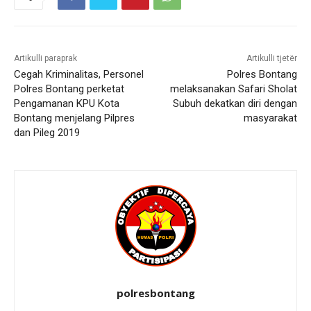
Artikulli paraprak
Artikulli tjetër
Cegah Kriminalitas, Personel
Polres Bontang
Polres Bontang perketat
melaksanakan Safari Sholat
Pengamanan KPU Kota
Subuh dekatkan diri dengan
Bontang menjelang Pilpres
masyarakat
dan Pileg 2019
polresbontang