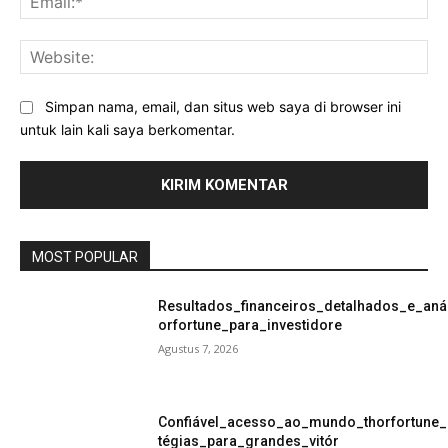
Web
Simpan nama, email, dan situs web saya di browser ini
untuk lain kali saya berkomentar.
MOST POPULAR
Resultados_financeiros_detalhados_e_aná
orfortune_para_investidore
Agustus 7, 2026
Confiável_acesso_ao_mundo_thorfortune_
tégias_para_grandes_vitór