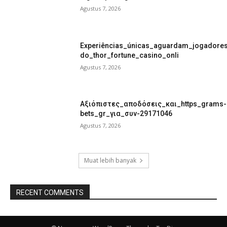
Agustus 7, 2026
Experiências_únicas_aguardam_jogadore
do_thor_fortune_casino_onli
Agustus 7, 2026
Αξιόπιστες_αποδόσεις_και_https_grams-
bets_gr_για_συν-29171046
Agustus 7, 2026
Muat lebih banyak
RECENT COMMENTS