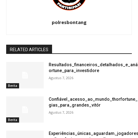
polresbontang
RELATED ARTICLES
Resultados_financeiros_detalhados_e_aná
ortune_para_investidore
Agustus 7, 2026
Berita
Confiável_acesso_ao_mundo_thorfortune_
gias_para_grandes_vitór
Agustus 7, 2026
Berita
Experiências_únicas_aguardam_jogadore