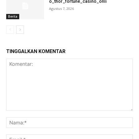
o_thor_fortune_casino_onli
Agustus 7, 2026
Berita
TINGGALKAN KOMENTAR
Komentar:
Na
Ema