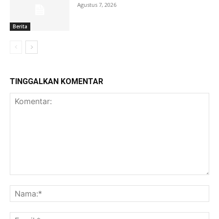
Agustus 7, 2026
Berita
TINGGALKAN KOMENTAR
Komentar:
Na
Ema