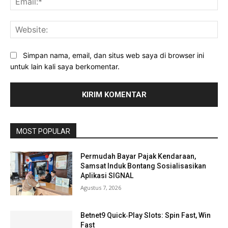
Web
Simpan nama, email, dan situs web saya di browser ini
untuk lain kali saya berkomentar.
MOST POPULAR
Permudah Bayar Pajak Kendaraan,
Samsat Induk Bontang Sosialisasikan
Aplikasi SIGNAL
Agustus 7, 2026
Betnet9 Quick‑Play Slots: Spin Fast, Win
Fast