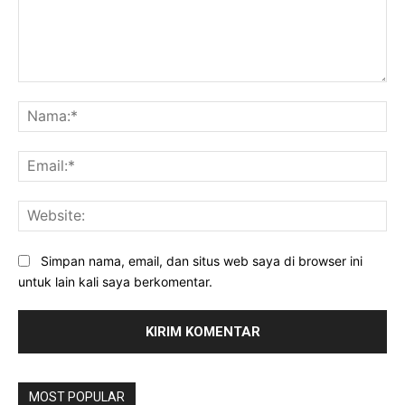
Komentar:
Na
Ema
Web
Simpan nama, email, dan situs web saya di browser ini
untuk lain kali saya berkomentar.
MOST POPULAR