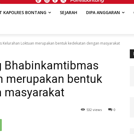
AT KAPOLRES BONTANG
SEJARAH
DIPA ANGGARAN
 Kelurahan Loktuan merupakan bentuk kedekatan dengan masyarakat
 Bhabinkamtibmas
n merupakan bentuk
n masyarakat
532 views
0