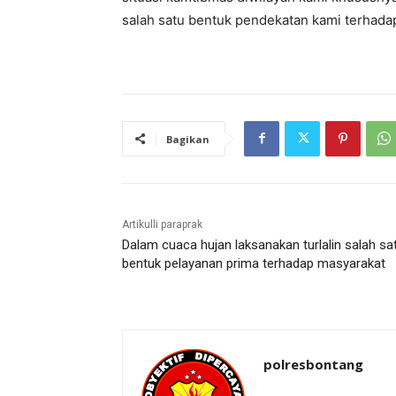
salah satu bentuk pendekatan kami terhada
Bagikan
Artikulli paraprak
Dalam cuaca hujan laksanakan turlalin salah sa
bentuk pelayanan prima terhadap masyarakat
polresbontang