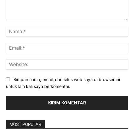
Komentar:
Na
Ema
Web
Simpan nama, email, dan situs web saya di browser ini
untuk lain kali saya berkomentar.
MOST POPULAR