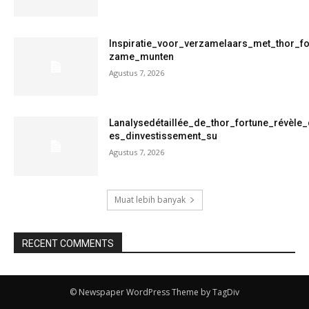
Inspiratie_voor_verzamelaars_met_thor_f
zame_munten
Agustus 7, 2026
Lanalysedétaillée_de_thor_fortune_révèle
es_dinvestissement_su
Agustus 7, 2026
Muat lebih banyak
RECENT COMMENTS
© Newspaper WordPress Theme by TagDiv