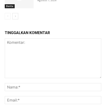
Agustus 7, 2026
Berita
TINGGALKAN KOMENTAR
Komentar:
Na
Ema