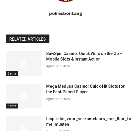
polresbontang
RELATED ARTICLES
SawSpin Casino: Quick Wins on the Go –
Mobile Slots & Instant Action
Agustus 7, 2026
Berita
Mega Medusa Casino: Quick‑Hit Slots for
the Fast‑Paced Player
Agustus 7, 2026
Berita
Inspiratie_voor_verzamelaars_met_thor_f
me_munten