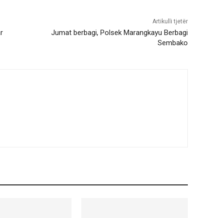
Artikulli tjetër
r
Jumat berbagi, Polsek Marangkayu Berbagi
Sembako