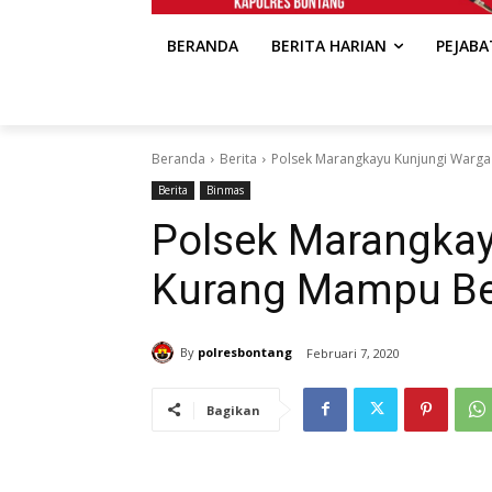
BERANDA
BERITA HARIAN
PEJAB
Beranda
Berita
Polsek Marangkayu Kunjungi Warg
Berita
Binmas
Polsek Marangkay
Kurang Mampu Be
By
polresbontang
Februari 7, 2020
Bagikan