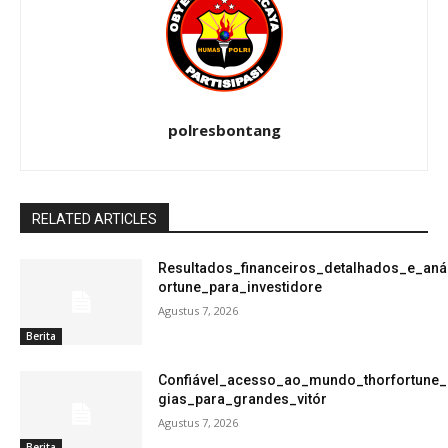
polresbontang
RELATED ARTICLES
Resultados_financeiros_detalhados_e_aná
ortune_para_investidore
Agustus 7, 2026
Berita
Confiável_acesso_ao_mundo_thorfortune_
gias_para_grandes_vitór
Agustus 7, 2026
Berita