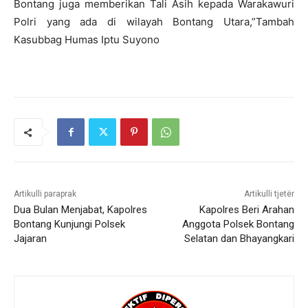
Bontang juga memberikan Tali Asih kepada Warakawuri
Polri yang ada di wilayah Bontang Utara,”Tambah
Kasubbag Humas Iptu Suyono
Artikulli paraprak
Artikulli tjetër
Dua Bulan Menjabat, Kapolres
Kapolres Beri Arahan
Bontang Kunjungi Polsek
Anggota Polsek Bontang
Jajaran
Selatan dan Bhayangkari