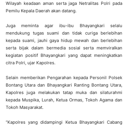
Wilayah keadaan aman serta jaga Netralitas Polri pada
Pemilu Kepala Daerah akan datang.
Juga meminta agar ibu-ibu Bhayangkari selalu
mendukung tugas suami dan tidak curiga berlebihan
kepada suami, jauhi gaya hidup mewah dan berlebihan
serta bijak dalam bermedia sosial serta memviralkan
kegiatan positif Bhayangkari yang dapat meningkatkan
citra Polri, ujar Kapolres.
Selain memberikan Pengarahan kepada Personil Polsek
Bontang Utara dan Bhayangkari Ranting Bontang Utara,
Kapolres juga melakukan tatap muka dan silaturahmi
kepada Muspika, Lurah, Ketua Ormas, Tokoh Agama dan
Tokoh Masyarakat.
“Kapolres yang didampingi Ketua Bhayangkari Cabang