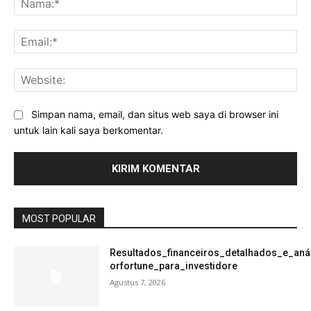
Ema
Web
Simpan nama, email, dan situs web saya di browser ini
untuk lain kali saya berkomentar.
MOST POPULAR
Resultados_financeiros_detalhados_e_aná
orfortune_para_investidore
Agustus 7, 2026