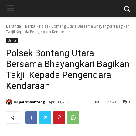
Beranda
Berita
Polsek Bontang Utara Bersama Bhayangkari Bagikan
Takjil Kepada Pengendara Kendaraan
Berita
Polsek Bontang Utara
Bersama Bhayangkari Bagikan
Takjil Kepada Pengendara
Kendaraan
By
polresbontang
April 10, 2022
661 views
0