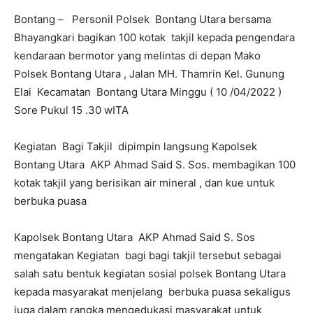
Bontang – Personil Polsek Bontang Utara bersama
Bhayangkari bagikan 100 kotak takjil kepada pengendara
kendaraan bermotor yang melintas di depan Mako
Polsek Bontang Utara , Jalan MH. Thamrin Kel. Gunung
Elai Kecamatan Bontang Utara Minggu ( 10 /04/2022 )
Sore Pukul 15 .30 wITA
Kegiatan Bagi Takjil dipimpin langsung Kapolsek
Bontang Utara AKP Ahmad Said S. Sos. membagikan 100
kotak takjil yang berisikan air mineral , dan kue untuk
berbuka puasa
Kapolsek Bontang Utara AKP Ahmad Said S. Sos
mengatakan Kegiatan bagi bagi takjil tersebut sebagai
salah satu bentuk kegiatan sosial polsek Bontang Utara
kepada masyarakat menjelang berbuka puasa sekaligus
juga dalam rangka mengedukasi masyarakat untuk