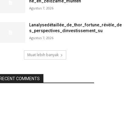
ne_en_zeldzame_munten
Agustus 7, 2026
Lanalysedétaillée_de_thor_fortune_révèle_de
s_perspectives_dinvestissement_su
Agustus 7, 2026
Muat lebih banyak
RECENT COMMENTS