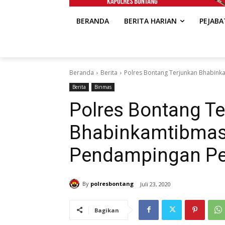
BERANDA
BERITA HARIAN
PEJAB
Beranda
Berita
Polres Bontang Terjunkan Bhabin
Berita
Binmas
Polres Bontang T
Bhabinkamtibmas
Pendampingan Pe
By
polresbontang
Juli 23, 2020
Bagikan