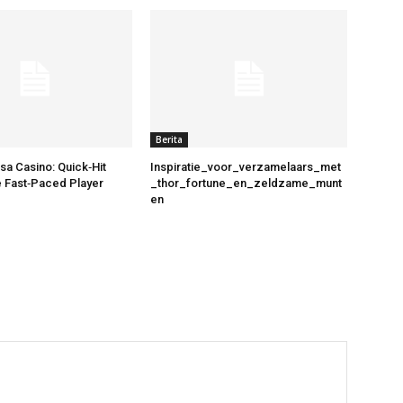
Berita
a Casino: Quick‑Hit
Inspiratie_voor_verzamelaars_met
he Fast‑Paced Player
_thor_fortune_en_zeldzame_munt
en