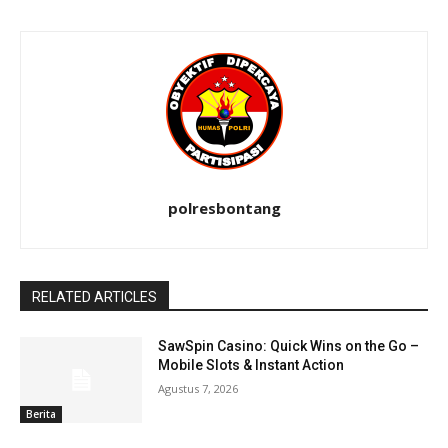
polresbontang
RELATED ARTICLES
SawSpin Casino: Quick Wins on the Go –
Mobile Slots & Instant Action
Agustus 7, 2026
Berita