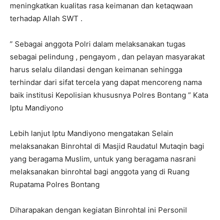
meningkatkan kualitas rasa keimanan dan ketaqwaan
terhadap Allah SWT .
” Sebagai anggota Polri dalam melaksanakan tugas
sebagai pelindung , pengayom , dan pelayan masyarakat
harus selalu dilandasi dengan keimanan sehingga
terhindar dari sifat tercela yang dapat mencoreng nama
baik institusi Kepolisian khususnya Polres Bontang ” Kata
Iptu Mandiyono
Lebih lanjut Iptu Mandiyono mengatakan Selain
melaksanakan Binrohtal di Masjid Raudatul Mutaqin bagi
yang beragama Muslim, untuk yang beragama nasrani
melaksanakan binrohtal bagi anggota yang di Ruang
Rupatama Polres Bontang
Diharapakan dengan kegiatan Binrohtal ini Personil