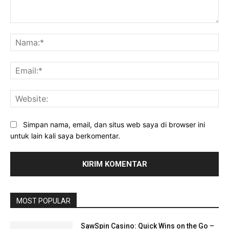
Komentar:
Na
Ema
Web
Simpan nama, email, dan situs web saya di browser ini
untuk lain kali saya berkomentar.
MOST POPULAR
SawSpin Casino: Quick Wins on the Go –