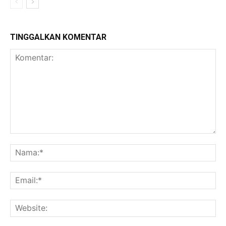
TINGGALKAN KOMENTAR
Komentar:
Na
Ema
Web