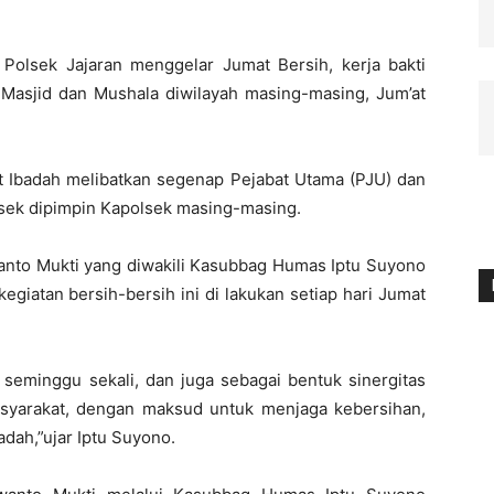
Polsek Jajaran menggelar Jumat Bersih, kerja bakti
asjid dan Mushala diwilayah masing-masing, Jum’at
at Ibadah melibatkan segenap Pejabat Utama (PJU) dan
lsek dipimpin Kapolsek masing-masing.
wanto Mukti yang diwakili Kasubbag Humas Iptu Suyono
giatan bersih-bersih ini di lakukan setiap hari Jumat
n seminggu sekali, dan juga sebagai bentuk sinergitas
asyarakat, dengan maksud untuk menjaga kebersihan,
dah,”ujar Iptu Suyono.