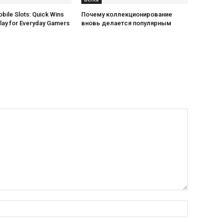
bile Slots: Quick Wins
Почему коллекционирование
lay for Everyday Gamers
вновь делается популярным
Nama:*