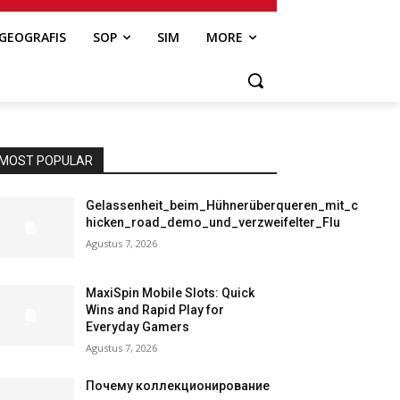
GEOGRAFIS
SOP
SIM
MORE
MOST POPULAR
Gelassenheit_beim_Hühnerüberqueren_mit_c
hicken_road_demo_und_verzweifelter_Flu
Agustus 7, 2026
MaxiSpin Mobile Slots: Quick
Wins and Rapid Play for
Everyday Gamers
Agustus 7, 2026
Почему коллекционирование