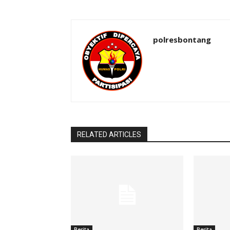
polresbontang
RELATED ARTICLES
Berita
Berita