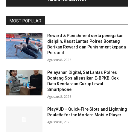
MOST POPULAR
Reward & Punishment serta penegakan
disiplin, Kasat Lantas Polres Bontang
Berikan Reward dan Punishment kepada
Personil
Agustus 8, 2026
Pelayanan Digital, Sat Lantas Polres
Bontang Sosialisasikan E-BPKB, Cek
Data Kendaraan Cukup Lewat
Smartphone
Agustus 8, 2026
PlayAUD – Quick‑Fire Slots and Lightning
Roulette for the Modern Mobile Player
Agustus 8, 2026