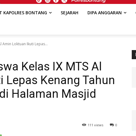
AT KAPOLRES BONTANG
SEJARAH
DIPA ANGGARAN
l Amin Loktuan Ikuti Lepas...
swa Kelas IX MTS Al
ti Lepas Kenang Tahun
 di Halaman Masjid
111 views
0