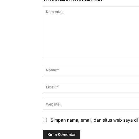
Komentar:
Simpan nama, email, dan situs web saya di b