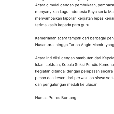
Acara dimulai dengan pembukaan, pembacaan
menyanyikan Lagu Indonesia Raya serta Mar
menyampaikan laporan kegiatan lepas ken
terima kasih kepada para guru.
Kemeriahan acara tampak dari berbagai pena
Nusantara, hingga Tarian Angin Mamiri yan
Acara inti diisi dengan sambutan dari Kep
Islam Loktuan, Kepala Seksi Pendis Kemena
kegiatan ditandai dengan pelepasan secara
pesan dan kesan dari perwakilan siswa serta
dan pengalungan medali kelulusan.
Humas Polres Bontang