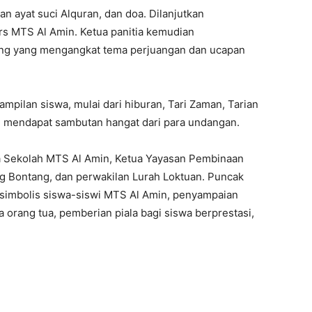
 ayat suci Alquran, dan doa. Dilanjutkan
s MTS Al Amin. Ketua panitia kemudian
ang yang mengangkat tema perjuangan dan ucapan
mpilan siswa, mulai dari hiburan, Tari Zaman, Tarian
g mendapat sambutan hangat dari para undangan.
ala Sekolah MTS Al Amin, Ketua Yayasan Pembinaan
g Bontang, dan perwakilan Lurah Loktuan. Puncak
 simbolis siswa-siswi MTS Al Amin, penyampaian
 orang tua, pemberian piala bagi siswa berprestasi,