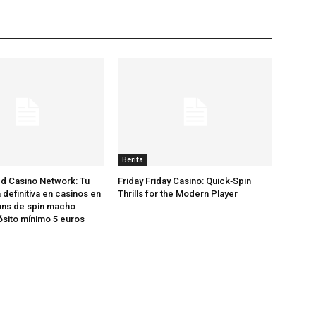
Berita
d Casino Network: Tu
Friday Friday Casino: Quick‑Spin
definitiva en casinos en
Thrills for the Modern Player
fans de spin macho
sito mínimo 5 euros