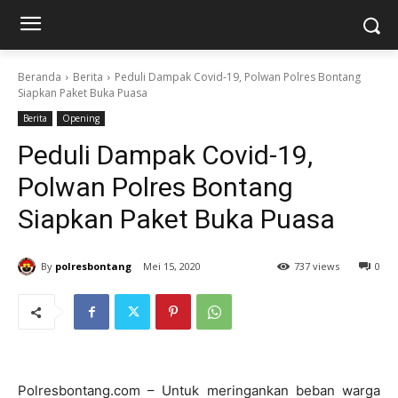
Beranda
Berita
Peduli Dampak Covid-19, Polwan Polres Bontang
Siapkan Paket Buka Puasa
Berita
Opening
Peduli Dampak Covid-19,
Polwan Polres Bontang
Siapkan Paket Buka Puasa
By
polresbontang
Mei 15, 2020
737 views
0
Polresbontang.com – Untuk meringankan beban warga