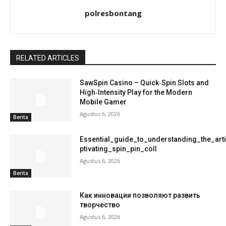
polresbontang
RELATED ARTICLES
SawSpin Casino – Quick‑Spin Slots and
High‑Intensity Play for the Modern
Mobile Gamer
Agustus 6, 2026
Berita
Essential_guide_to_understanding_the_art
ptivating_spin_pin_coll
Agustus 6, 2026
Berita
Как инновации позволяют развить
творчество
Agustus 6, 2026