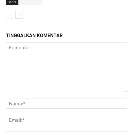
Berita
TINGGALKAN KOMENTAR
Komentar:
Na
Ema