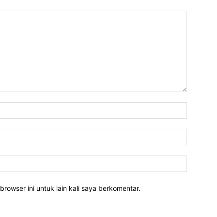
Nama:*
Email:*
Website:
rowser ini untuk lain kali saya berkomentar.