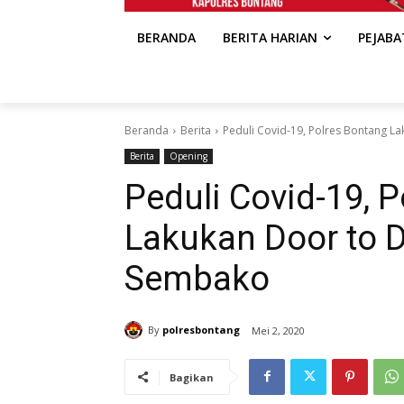
BERANDA
BERITA HARIAN
PEJAB
Beranda
Berita
Peduli Covid-19, Polres Bontang L
Berita
Opening
Peduli Covid-19, 
Lakukan Door to 
Sembako
By
polresbontang
Mei 2, 2020
Bagikan