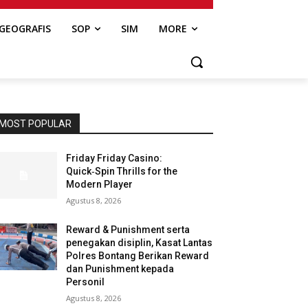
GEOGRAFIS
SOP
SIM
MORE
MOST POPULAR
Friday Friday Casino:
Quick‑Spin Thrills for the
Modern Player
Agustus 8, 2026
Reward & Punishment serta
penegakan disiplin, Kasat Lantas
Polres Bontang Berikan Reward
dan Punishment kepada
Personil
Agustus 8, 2026