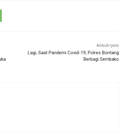
Artikulli tjetër
g
Lagi, Saat Pandemi Covid-19, Polres Bontang
uka
Berbagi Sembako