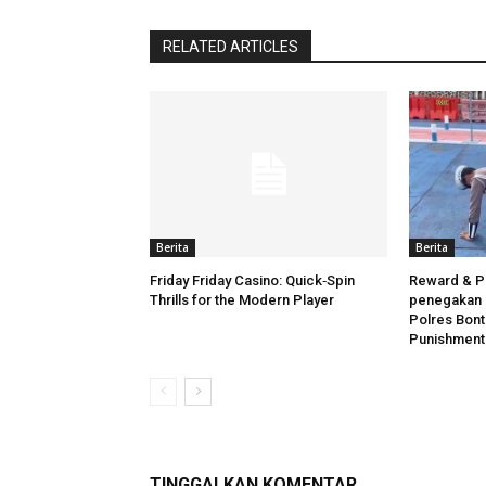
RELATED ARTICLES
Berita
Berita
Friday Friday Casino: Quick‑Spin
Reward & P
Thrills for the Modern Player
penegakan d
Polres Bont
Punishment
TINGGALKAN KOMENTAR