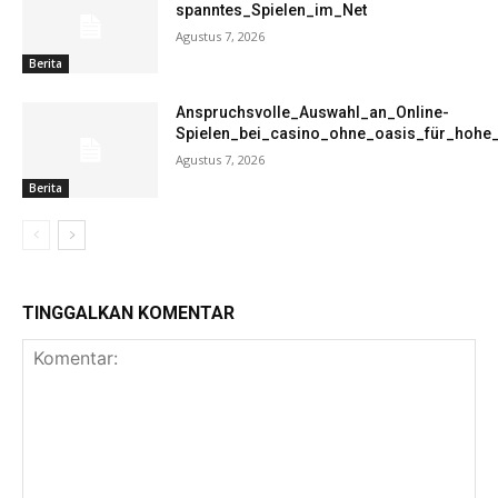
spanntes_Spielen_im_Net
Agustus 7, 2026
Berita
Anspruchsvolle_Auswahl_an_Online-
Spielen_bei_casino_ohne_oasis_für_hohe
Agustus 7, 2026
Berita
TINGGALKAN KOMENTAR