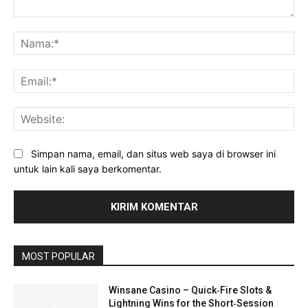
Komentar:
Na
Ema
Web
Simpan nama, email, dan situs web saya di browser ini
untuk lain kali saya berkomentar.
MOST POPULAR
Winsane Casino – Quick‑Fire Slots &
Lightning Wins for the Short‑Session