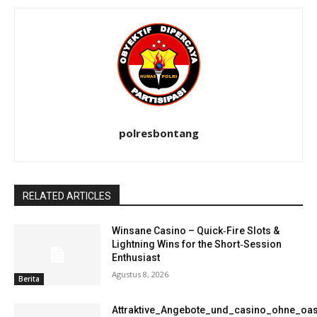
polresbontang
RELATED ARTICLES
Winsane Casino – Quick‑Fire Slots &
Lightning Wins for the Short‑Session
Enthusiast
Agustus 8, 2026
Berita
Attraktive_Angebote_und_casino_ohne_oas