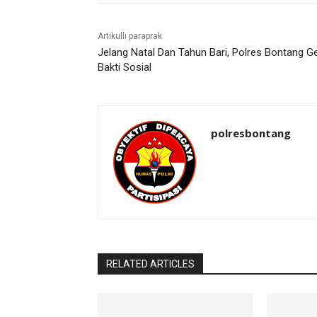
Artikulli paraprak
Jelang Natal Dan Tahun Bari, Polres Bontang Ge
Bakti Sosial
polresbontang
RELATED ARTICLES