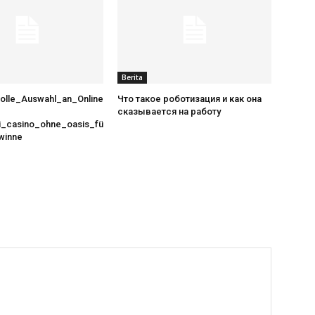
Berita
olle_Auswahl_an_Online
Что такое роботизация и как она
сказывается на работу
i_casino_ohne_oasis_fü
winne