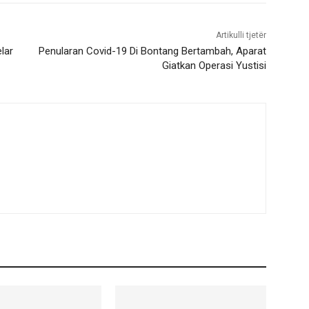
Artikulli tjetër
lar
Penularan Covid-19 Di Bontang Bertambah, Aparat
Giatkan Operasi Yustisi