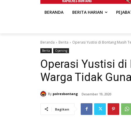
BERANDA
BERITA HARIAN
PEJAB
Beranda
Berita
Operasi Yustisi di Bontang Masih 
Berita
Opening
Operasi Yustisi d
Warga Tidak Gun
By
polresbontang
Desember 19, 2020
Bagikan