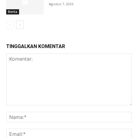
Agustus 7, 2026
Berita
TINGGALKAN KOMENTAR
Komentar:
Na
Ema