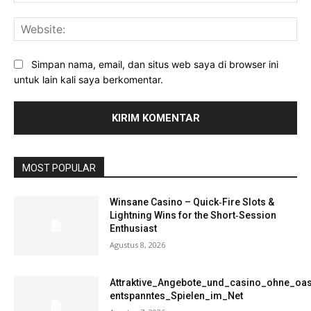
Web
Simpan nama, email, dan situs web saya di browser ini
untuk lain kali saya berkomentar.
MOST POPULAR
Winsane Casino – Quick‑Fire Slots &
Lightning Wins for the Short‑Session
Enthusiast
Agustus 8, 2026
Attraktive_Angebote_und_casino_ohne_oas
entspanntes_Spielen_im_Net