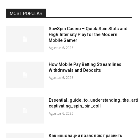
MOST POPULAR
SawSpin Casino – Quick‑Spin Slots and
High‑Intensity Play for the Modern
Mobile Gamer
Agustus 6, 2026
How Mobile Pay Betting Streamlines
Withdrawals and Deposits
Agustus 6, 2026
Essential_guide_to_understanding_the_art
captivating_spin_pin_coll
Agustus 6, 2026
Как инновации позволяют развить