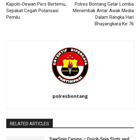
Kapolri-Dewan Pers Bertemu,
Polres Bontang Gelar Lomba
Sepakat Cegah Polarisasi
Menembak Antar Awak Media
Pemilu
Dalam Rangka Hari
Bhayangkara Ke 76
polresbontang
RELATED ARTICLES
SawSpin Casino – Quick‑Spin Slots and