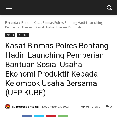
Beranda
Berita
Kasat Binmas Polres Bontang Hadiri Launching
Pemberian Bantuan Sosial Usaha Ekonomi Produktif...
Berita
Binmas
Kasat Binmas Polres Bontang
Hadiri Launching Pemberian
Bantuan Sosial Usaha
Ekonomi Produktif Kepada
Kelompok Usaha Bersama
(UEP KUBE)
By
polresbontang
November 27, 2023
984 views
0