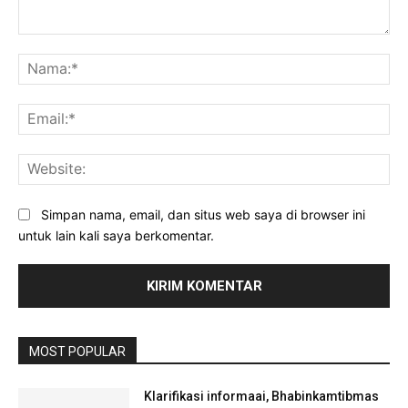
Komentar:
Na
Ema
Web
Simpan nama, email, dan situs web saya di browser ini
untuk lain kali saya berkomentar.
MOST POPULAR
Klarifikasi informaai, Bhabinkamtibmas